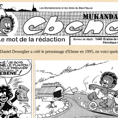
 Daniel Desorgher a créé le personnage d'Ebene en 1995, en voici quelqu